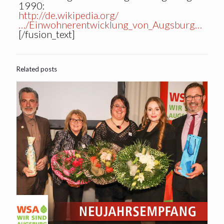
1990:
http://de.wikipedia.org/
…/Einwohnerentwicklung_von_Augsburg…
[/fusion_text]
Related posts