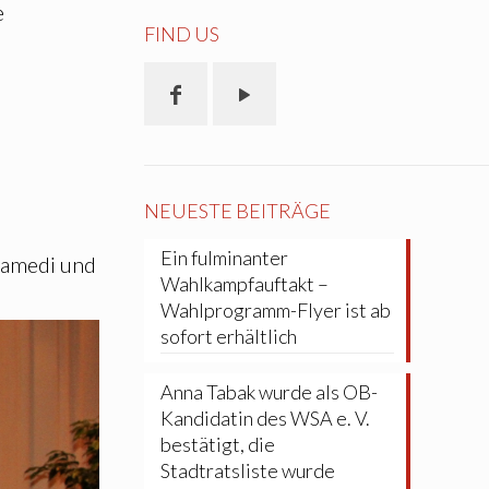
e
FIND US
NEUESTE BEITRÄGE
Ein fulminanter
tamedi und
Wahlkampfauftakt –
Wahlprogramm-Flyer ist ab
sofort erhältlich
Anna Tabak wurde als OB-
Kandidatin des WSA e. V.
bestätigt, die
Stadtratsliste wurde