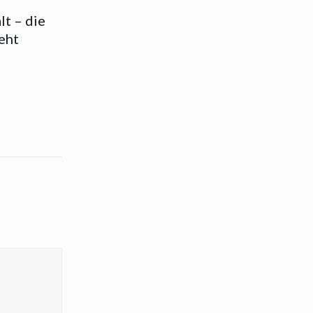
t – die
eht