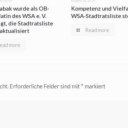
0, 2019
August 14, 2019
abak wurde als OB-
Kompetenz und Vielfal
atin des WSA e. V.
WSA-Stadtratsliste st
gt, die Stadtratsliste
Read more
aktualisiert
ead more
cht.
Erforderliche Felder sind mit
*
markiert