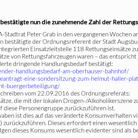
 bestätigte nun die zunehmende Zahl der Rettung
A-Stadtrat Peter Grab in den vergangenen Wochen a
rn bestätigte der Ordnungsreferent der Stadt Augsb
 Integrierten Einsatzleitstelle 118 Rettungseinsätze 
tze von Rettungsfahrzeugen waren – das entspricht 
derte dringende Handlungsbedarf bestätigt:
gender-handlungsbedarf-am-oberhauser-bahnhof/
beantragt-eine-sondersitzung-zum-helmut-haller-pl
ht-buergerbeteiligung/
 Schreiben vom 22.09.2016 des Ordnungsreferats:
insätze, die mit der lokalen Drogen-/Alkoholikerszene
 auf diese Personengruppe zurückzuführen ist.
ben ist dies auf das veränderte Konsumverhalten vi
) zurückzuführen. Dieses erfordert einen wesentlich
gen dieses Konsums wesentlich evidenter sind als be